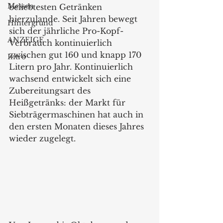
Messen
beliebtesten Getränken 
hierzulande. Seit Jahren bewegt 
Hintergrund
sich der jährliche Pro-Kopf-
ANZEIGE
Verbrauch kontinuierlich 
zwischen gut 160 und knapp 170 
Intro
Litern pro Jahr. Kontinuierlich 
wachsend entwickelt sich eine 
Zubereitungsart des 
Heißgetränks: der Markt für 
Siebträgermaschinen hat auch in 
den ersten Monaten dieses Jahres 
wieder zugelegt.