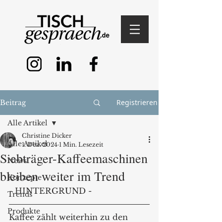
Registrieren
Beitrag
Alle Artikel
Christine Dicker
Alle Artikel
1. Dez. 2024
1 Min. Lesezeit
Siebträger-Kaffeemaschinen
News
bleiben weiter im Trend
Konzepte
- HINTERGRUND -
Trends
Produkte
Kaffee zählt weiterhin zu den 