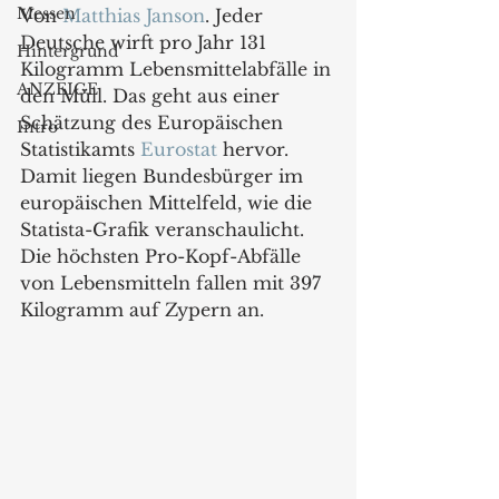
Messen
Von 
Matthias Janson
. Jeder 
Deutsche wirft pro Jahr 131 
Hintergrund
Kilogramm Lebensmittelabfälle in 
ANZEIGE
den Müll. Das geht aus einer 
Schätzung des Europäischen 
Intro
Statistikamts 
Eurostat
 hervor. 
Damit liegen Bundesbürger im 
europäischen Mittelfeld, wie die 
Statista-Grafik veranschaulicht. 
Die höchsten Pro-Kopf-Abfälle 
von Lebensmitteln fallen mit 397 
Kilogramm auf Zypern an. 