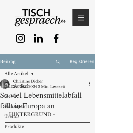
Registrieren
Beitrag
Alle Artikel
Christine Dicker
Alle Artikel
30. Okt. 2024
2 Min. Lesezeit
So viel Lebensmittelabfall
News
fällt in Europa an
Konzepte
- HINTERGRUND -
Trends
Produkte