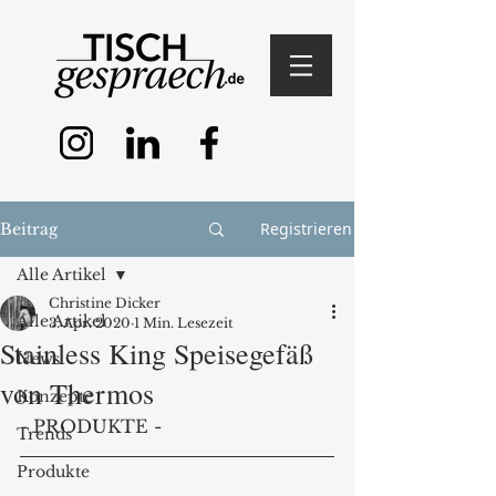
Registrieren
Beitrag
Alle Artikel
Christine Dicker
Alle Artikel
3. Apr. 2020
1 Min. Lesezeit
Stainless King Speisegefäß
News
von Thermos
Konzepte
- PRODUKTE - 
Trends
Produkte