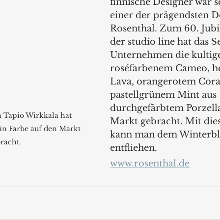
finnische Designer war s
einer der prägendsten De
Rosenthal. Zum 60. Jubi
der studio line hat das S
Unternehmen die kultige
roséfarbenem Cameo, h
Lava, orangerotem Cora
pastellgrünem Mint aus 
durchgefärbtem Porzella
 Tapio Wirkkala hat 
Markt gebracht. Mit die
 in Farbe auf den Markt 
kann man dem Winterbl
racht.
entfliehen.
www.rosenthal.de