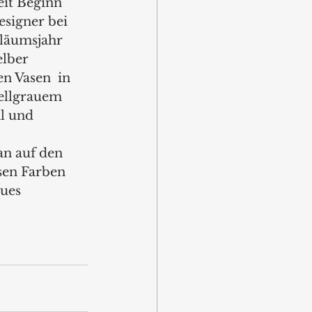
eit Beginn 
signer bei 
läumsjahr 
elber 
n Vasen  in 
ellgrauem 
l und 
n auf den 
sen Farben 
ues 