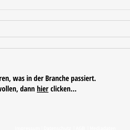
Tischdekoration mit Mehrwert:
Weihn
Stilvolle Akzente mit
LUM
LECHUZA-Pflanzgefäßen
ren, was in der Branche passiert.
wollen, dann
hier
clicken...
Impressum
|
Datenschutz
|
AGB
|
Mediadaten