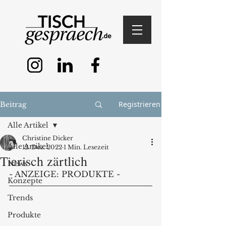
Registrieren
Beitrag
Alle Artikel
Christine Dicker
Alle Artikel
12. Dez. 2022
1 Min. Lesezeit
Tierisch zärtlich
News
- ANZEIGE: PRODUKTE - 
Konzepte
Trends
Produkte