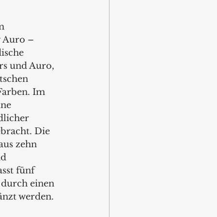
m 
y Auro – 
ische 
rs und Auro, 
tschen 
Farben. Im 
ne 
licher 
bracht. Die 
aus zehn 
d 
st fünf 
 durch einen 
änzt werden.