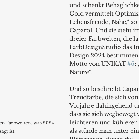
und schenkt Behaglichke
Gold vermittelt Optimis
Lebensfreude, Nähe,“ so 
Caparol. Und sie steht 
dreier Farbwelten, die l
FarbDesignStudio das In
Design 2024 bestimmen 
Motto von UNIKAT 
#6
:
Nature“.
Und so beschreibt Capar
Trendfarbe, die sich von
Vorjahre dahingehend un
dass sie sich wegbewegt 
leichteren und kühleren T
nen Farbwelten, was 2024 
als stünde man unter ei
agt ist. 