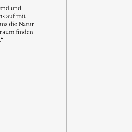
gend und 
ns auf mit 
uns die Natur 
nraum finden 
.“