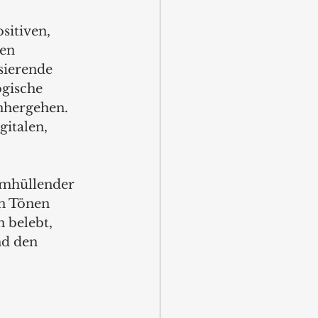
sitiven, 
en 
sierende 
ogische 
nhergehen. 
italen, 
 umhüllender 
en Tönen 
 belebt, 
nd den 