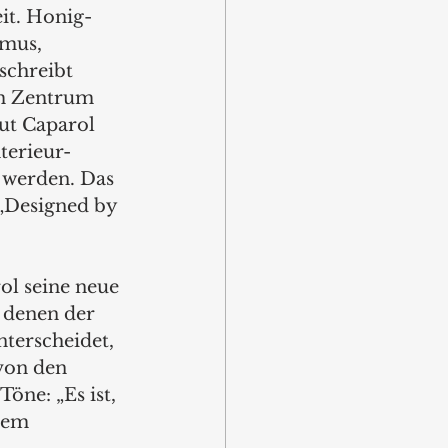
it. Honig-
mus, 
schreibt 
im Zentrum 
aut Caparol 
terieur-
werden. Das 
 „Designed by 
ol seine neue 
 denen der 
terscheidet, 
von den 
öne: „Es ist, 
nem 