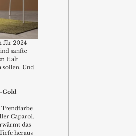
 für 2024 
ind sanfte 
en Halt 
 sollen. Und 
g-Gold
e Trendfarbe 
ler Caparol. 
erwärmt das 
Tiefe heraus 