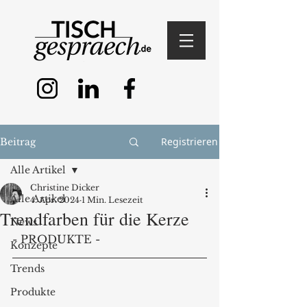
Registrieren
Beitrag
Alle Artikel
Christine Dicker
Alle Artikel
4. Apr. 2024
1 Min. Lesezeit
Trendfarben für die Kerze
News
- PRODUKTE -
Konzepte
Trends
Produkte