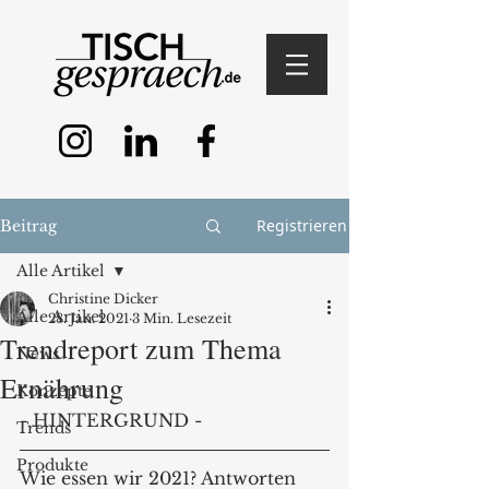
Registrieren
Beitrag
Alle Artikel
Christine Dicker
Alle Artikel
28. Jan. 2021
3 Min. Lesezeit
Trendreport zum Thema
News
Ernährung
Konzepte
- HINTERGRUND - 
Trends
Produkte
Wie essen wir 2021? Antworten 