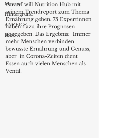
Messen
darauf will Nutrition Hub mit 
seinem Trendreport zum Thema 
Hintergrund
Ernährung geben. 75 Expertinnen 
ANZEIGE
haben dazu ihre Prognosen 
abgegeben. Das Ergebnis:  Immer 
Intro
mehr Menschen verbinden 
bewusste Ernährung und Genuss, 
aber  in Corona-Zeiten dient 
Essen auch vielen Menschen als 
Ventil.