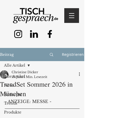
Registrieren
Beitrag
Alle Artikel
Christine Dicker
Alle Artikel
18. Juni
1 Min. Lesezeit
TrendSet Sommer 2026 in
News
München
Konzepte
- ANZEIGE: MESSE -
Trends
Produkte