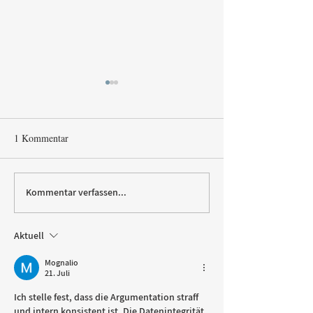
1 Kommentar
Kommentar verfassen...
Nordstil Sommer zieht
Nachhaltige Prod
Bilanz
auf der Nordstil
Aktuell
Mognalio
21. Juli
Ich stelle fest, dass die Argumentation straff 
und intern konsistent ist. Die Datenintegrität 