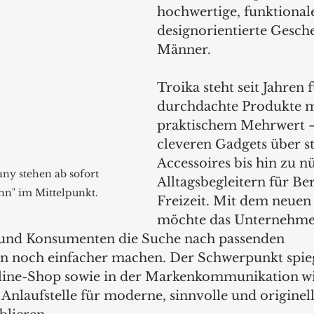
hochwertige, funktional
designorientierte Gesch
Männer.
Troika steht seit Jahren f
durchdachte Produkte m
praktischem Mehrwert –
cleveren Gadgets über st
Accessoires bis hin zu n
ny stehen ab sofort 
Alltagsbegleitern für Ber
hn" im Mittelpunkt.
Freizeit. Mit dem neuen
möchte das Unternehme
nd Konsumenten die Suche nach passenden 
 noch einfacher machen. Der Schwerpunkt spiege
ine-Shop sowie in der Markenkommunikation wide
te Anlaufstelle für moderne, sinnvolle und origine