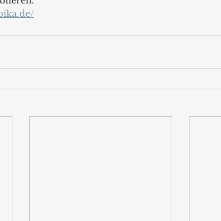
blieren.
oika.de/