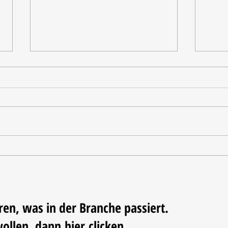
Ausgezeichnete Testergebnisse
Vom 
Triko
Fußba
ren, was in der Branche passiert.
wollen, dann
hier
clicken...