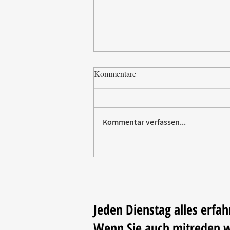
Kommentare
Kommentar verfassen...
Villeroy & Boch erhält SBTi-
Validierung für Net-Zero-Ziel
2050
Jeden Dienstag alles erfah
Wenn Sie auch mitreden 