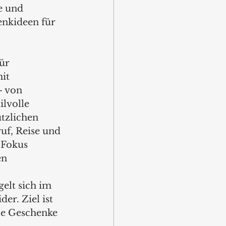
e und 
enkideen für 
ür 
it 
 von 
ilvolle 
ützlichen 
uf, Reise und 
 Fokus 
n 
lt sich im 
r. Ziel ist 
lle Geschenke 