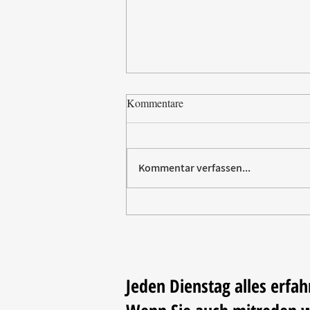
Kommentare
Kommentar verfassen...
Paw Patrol erobert die
Backstube – sichern Sie sich
jetzt Ihre Kollektion!
Jeden Dienstag alles erfah