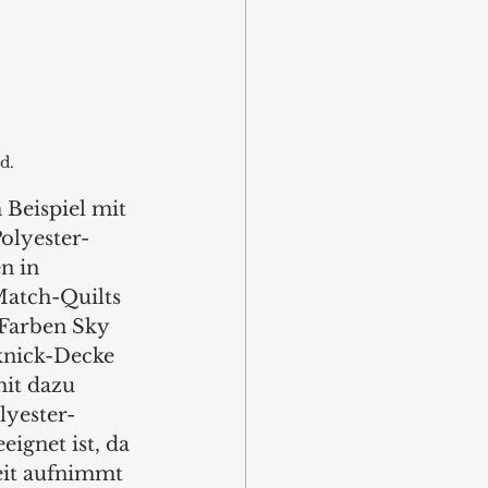
d. 
 Beispiel mit 
olyester-
n in 
Match-Quilts 
Farben Sky 
cknick-Decke 
mit dazu 
lyester-
ignet ist, da 
eit aufnimmt 