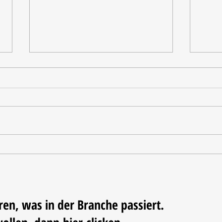
Tischdekoration mit Mehrwert:
Weihn
Stilvolle Akzente mit
LUM
LECHUZA-Pflanzgefäßen
ren, was in der Branche passiert.