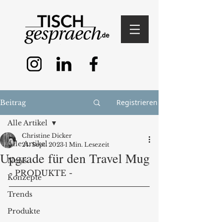
Registrieren
Beitrag
Alle Artikel
Christine Dicker
Alle Artikel
24. Sept. 2023
1 Min. Lesezeit
Upgrade für den Travel Mug
News
- PRODUKTE - 
Konzepte
Trends
Produkte