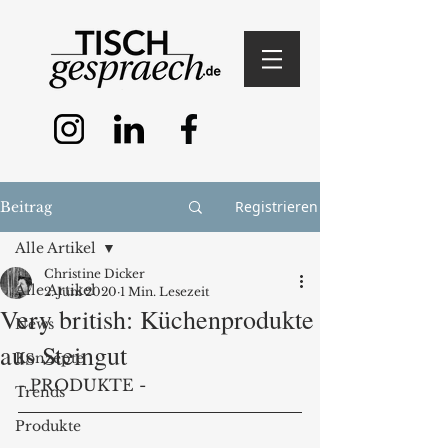
Registrieren
Beitrag
Alle Artikel
Christine Dicker
Alle Artikel
2. Juni 2020
1 Min. Lesezeit
Very british: Küchenprodukte
News
aus Steingut
Konzepte
- PRODUKTE - 
Trends
Produkte