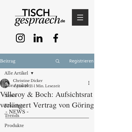
Registrieren
Beitrag
Alle Artikel
Christine Dicker
Alle Artikel
4. Jan. 2021
1 Min. Lesezeit
Villeroy & Boch: Aufsichtsrat
News
verlängert Vertrag von Göring
Konzepte
- NEWS - 
Trends
Produkte