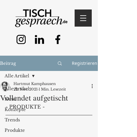
Registrieren
Beitrag
Alle Artikel
Hartmut Kamphausen
Alle Artikel
22. Nov. 2021
1 Min. Lesezeit
Vollendet aufgetischt
News
- PRODUKTE - 
Konzepte
Trends
Produkte