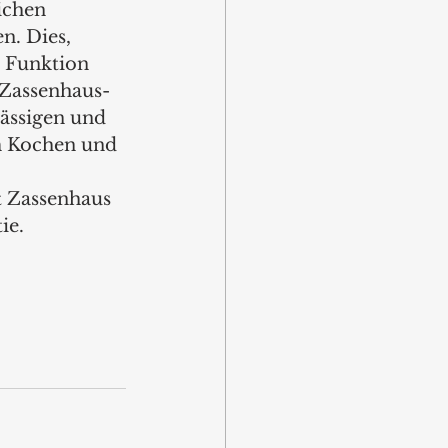
ichen 
n. Dies, 
r Funktion 
 Zassenhaus-
ässigen und 
m Kochen und 
 Zassenhaus 
ie. 