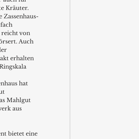
e Kräuter. 
ie Zassenhaus-
fach 
 reicht von 
örsert. Auch 
er 
akt erhalten 
 Ringskala 
nhaus hat 
ut 
as Mahlgut 
erk aus 
t bietet eine 