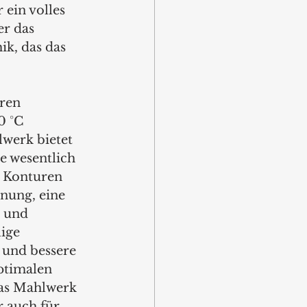
ein volles 
r das 
k, das das 
ren 
0 °C 
werk bietet 
e wesentlich 
 Konturen 
nung, eine 
 und 
lige 
 und bessere 
ptimalen 
das Mahlwerk 
r auch für 