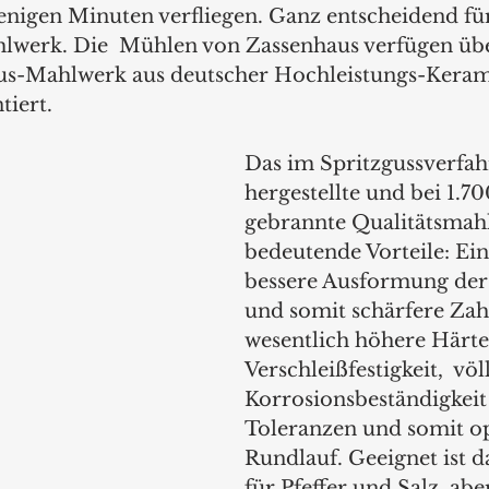
igen Minuten verfliegen. Ganz entscheidend für 
lwerk. Die  Mühlen von Zassenhaus verfügen übe
us-Mahlwerk aus deutscher Hochleistungs-Kerami
iert. 
Das im Spritzgussverfah
hergestellte und bei 1.70
gebrannte Qualitätsmahl
bedeutende Vorteile: Ein
bessere Ausformung der
und somit schärfere Zah
wesentlich höhere Härte
Verschleißfestigkeit,  völ
Korrosionsbeständigkeit
Toleranzen und somit o
Rundlauf. Geeignet ist 
für Pfeffer und Salz, abe