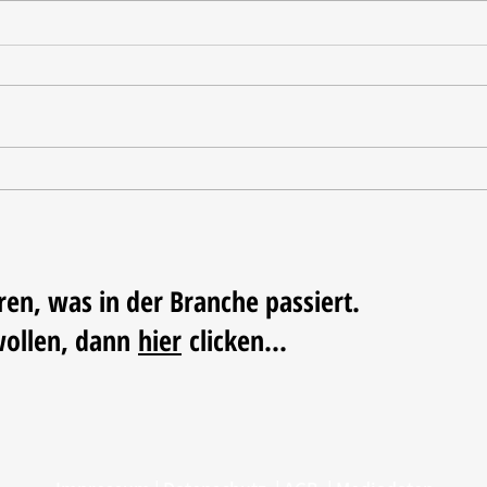
Tischdekoration mit Mehrwert:
Weihn
Stilvolle Akzente mit
LUM
LECHUZA-Pflanzgefäßen
ren, was in der Branche passiert.
wollen, dann
hier
clicken...