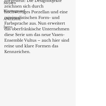
vorgestellt: Die Designobjekte 
Messen
zeichnen sich durch 
Hintergrund
hochwertiges Porzellan und eine 
minimalistischen Form- und 
ANZEIGE
Farbsprache aus. Nun erweitert 
Intro
das oberfränkische Unternehmen 
diese Serie um das neue Vasen-
Ensemble Vultus – auch hier sind 
reine und klare Formen das 
Kennzeichen. 