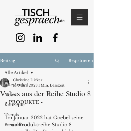
Registrieren
Beitrag
Alle Artikel
Christine Dicker
Alle Artikel
15. März 2023
1 Min. Lesezeit
Vultus aus der Reihe Studio 8
News
- PRODUKTE - 
Konzepte
Trends
Im Januar 2022 hat Goebel seine 
neue Produktreihe Studio 8 
Produkte