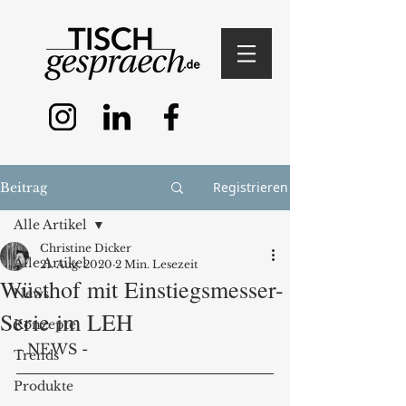
Registrieren
Beitrag
Alle Artikel
Christine Dicker
Alle Artikel
21. Aug. 2020
2 Min. Lesezeit
Wüsthof mit Einstiegsmesser-
News
Serie im LEH
Konzepte
- NEWS -
Trends
Produkte