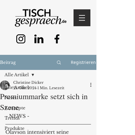
Registrieren
Beitrag
Alle Artikel
Christine Dicker
Alle Artikel
21. Okt. 2024
1 Min. Lesezeit
Premiummarke setzt sich in
News
Szene
Konzepte
- NEWS -
Trends
Produkte
Olavson intensiviert seine 