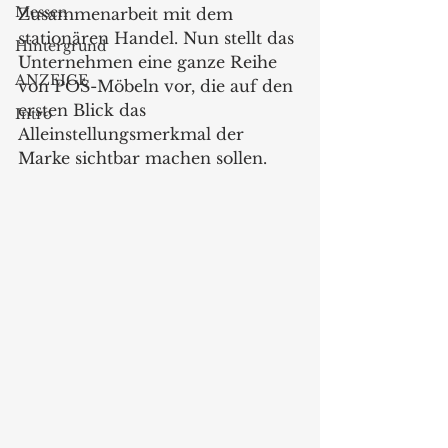
Messen
Zusammenarbeit mit dem 
stationären Handel. Nun stellt das 
Hintergrund
Unternehmen eine ganze Reihe 
ANZEIGE
von POS-Möbeln vor, die auf den 
ersten Blick das 
Intro
Alleinstellungsmerkmal der 
Marke sichtbar machen sollen.