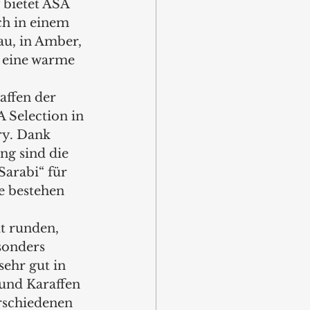
bietet ASA 
ch in einem 
au, in Amber, 
r eine warme 
affen der 
A Selection in 
y. Dank 
ng sind die 
arabi“ für 
e bestehen 
t runden, 
sonders 
ehr gut in 
und Karaffen 
erschiedenen 