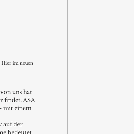
. Hier im neuen 
 von uns hat 
 findet. ASA 
 – mit einem 
auf der 
me bedeutet 