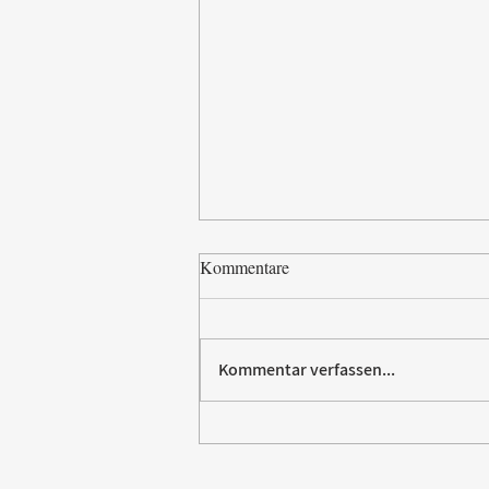
Kommentare
Kommentar verfassen...
Paw Patrol erobert die
Backstube – sichern Sie sich
jetzt Ihre Kollektion!