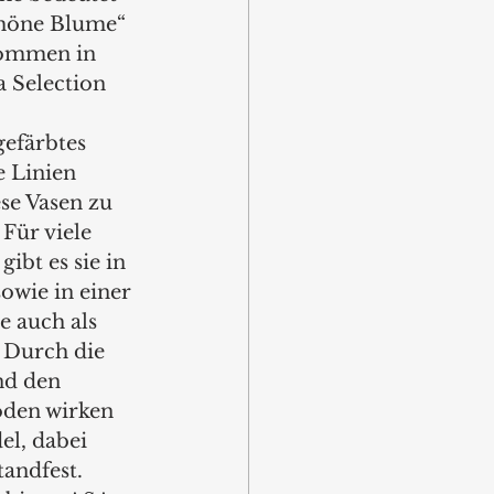
höne Blume“ 
kommen in 
a Selection 
färbtes 
e Linien 
se Vasen zu 
ür viele 
ibt es sie in 
owie in einer 
e auch als 
. Durch die 
nd den 
oden wirken 
el, dabei 
andfest. 