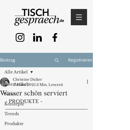
Registrieren
Beitrag
Alle Artikel
Christine Dicker
Alle Artikel
3. März 2025
2 Min. Lesezeit
Wasser schön serviert
News
- PRODUKTE -
Konzepte
Trends
Produkte