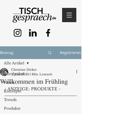
Registrieren
Beitrag
Alle Artikel
Christine Dicker
Alle Artikel
2. Jan. 2023
1 Min. Lesezeit
Willkommen im Frühling
News
- ANZEIGE: PRODUKTE - 
Konzepte
Trends
Produkte