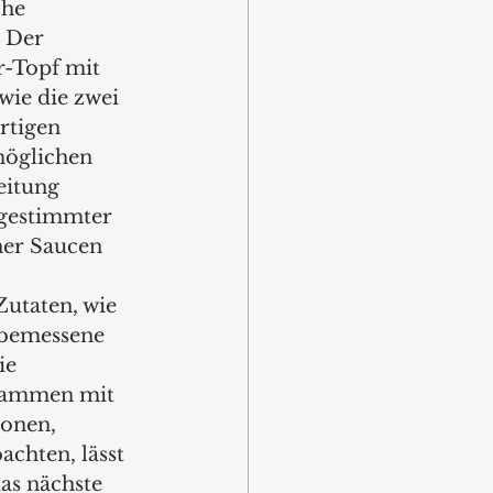
he 
 Der 
-Topf mit 
wie die zwei 
rtigen 
öglichen 
eitung 
bgestimmter 
ner Saucen 
utaten, wie 
 bemessene 
ie 
usammen mit 
onen, 
chten, lässt 
as nächste 