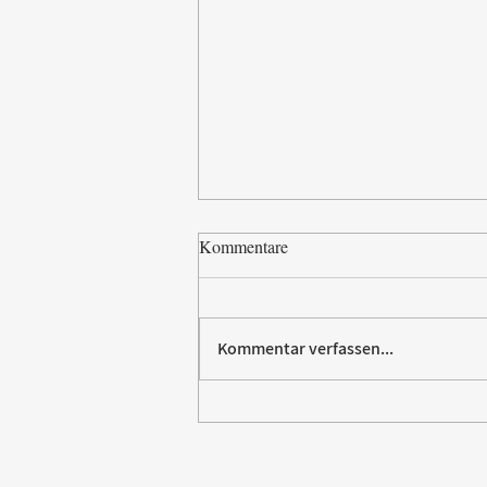
Kommentare
Kommentar verfassen...
Paw Patrol erobert die
Backstube – sichern Sie sich
jetzt Ihre Kollektion!