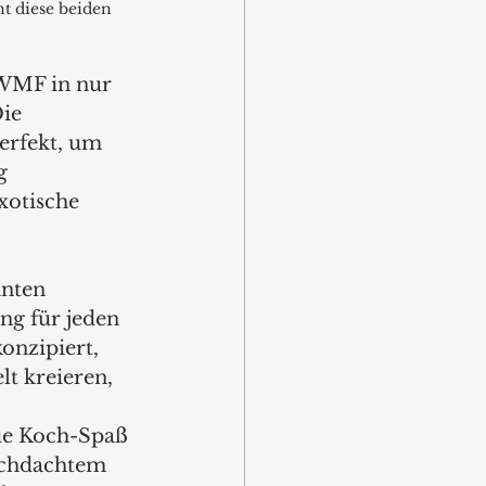
 diese beiden 
WMF in nur 
ie 
erfekt, um 
g 
xotische 
nten 
ng für jeden 
onzipiert, 
t kreieren, 
ue Koch-Spaß 
rchdachtem 