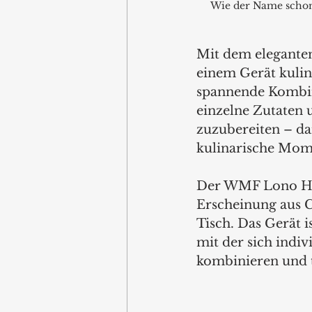
Wie der Name schon
Mit dem elegante
einem Gerät kulin
spannende Kombin
einzelne Zutaten 
zuzubereiten – dam
kulinarische Mom
Der WMF Lono Hot
Erscheinung aus C
Tisch. Das Gerät 
mit der sich indi
kombinieren und te