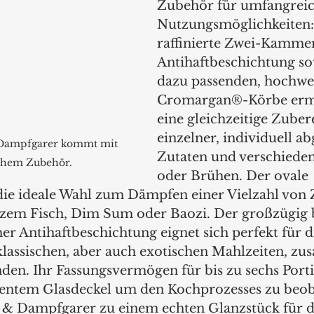
Zubehör für umfangreic
Nutzungsmöglichkeiten:
raffinierte Zwei-Kammer
Antihaftbeschichtung so
dazu passenden, hochwe
Cromargan®-Körbe erm
eine gleichzeitige Zuber
einzelner, individuell a
 Dampfgarer kommt mit 
Zutaten und verschiede
chem Zubehör.
oder Brühen. Der ovale 
die ideale Wahl zum Dämpfen einer Vielzahl von Z
anzem Fisch, Dim Sum oder Baozi. Der großzügig
er Antihaftbeschichtung eignet sich perfekt für d
lassischen, aber auch exotischen Mahlzeiten, z
den. Ihr Fassungsvermögen für bis zu sechs Porti
rentem Glasdeckel um den Kochprozesses zu beoba
& Dampfgarer zu einem echten Glanzstück für d