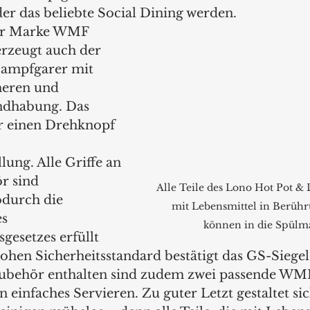
er das beliebte Social Dining werden.
er Marke WMF 
rzeugt auch der 
ampfgarer mit 
heren und 
dhabung. Das 
r einen Drehknopf 
ung. Alle Griffe an 
r sind 
Alle Teile des Lono Hot Pot & 
odurch die 
mit Lebensmittel in Berüh
s 
können in die Spülm
gesetzes erfüllt 
ohen Sicherheitsstandard bestätigt das GS-Siegel
 Zubehör enthalten sind zudem zwei passende WM
in einfaches Servieren. Zu guter Letzt gestaltet si