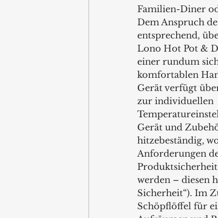
Familien-Diner od
Dem Anspruch d
entsprechend, übe
Lono Hot Pot & D
einer rundum sic
komfortablen Han
Gerät verfügt übe
zur individuellen 
Temperatureinstell
Gerät und Zubehö
hitzebeständig, w
Anforderungen de
Produktsicherheits
werden – diesen h
Sicherheit“). Im
Schöpflöffel für e