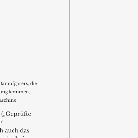
Dampfgarers, die 
rung kommen, 
aschine.
 („Geprüfte 
F 
ch auch das 