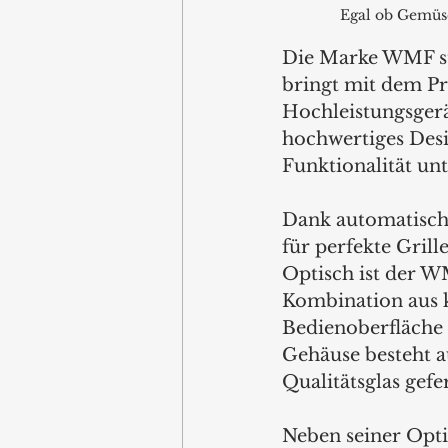
Egal ob Gemüse,
Die Marke WMF st
bringt mit dem Pro
Hochleistungsgerä
hochwertiges Desi
Funktionalität unt
Dank automatische
für perfekte Gril
Optisch ist der WM
Kombination aus k
Bedienoberfläche 
Gehäuse besteht 
Qualitätsglas gefer
Neben seiner Opti