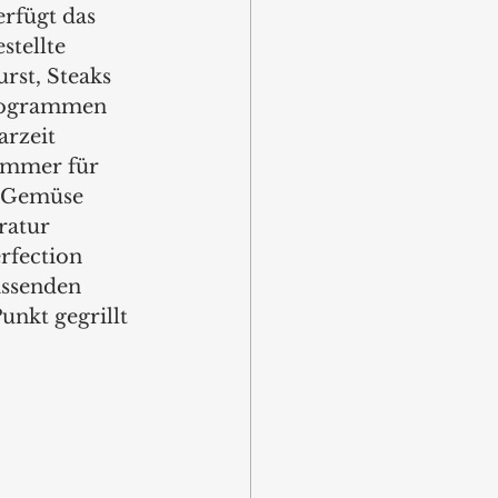
rfügt das 
stellte 
st, Steaks 
Programmen 
rzeit 
immer für 
r Gemüse 
ratur 
rfection 
assenden 
nkt gegrillt 