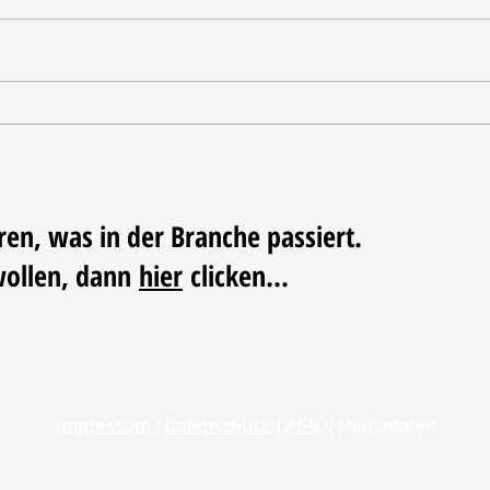
Tischdekoration mit Mehrwert:
Weihn
Stilvolle Akzente mit
LUM
LECHUZA-Pflanzgefäßen
ren, was in der Branche passiert.
wollen, dann
hier
clicken...
Impressum
|
Datenschutz
|
AGB
|
Mediadaten