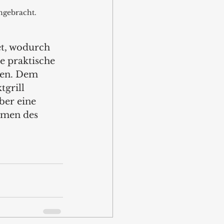
angebracht.
t, wodurch 
e praktische 
den. Dem 
grill 
ber eine 
hmen des 