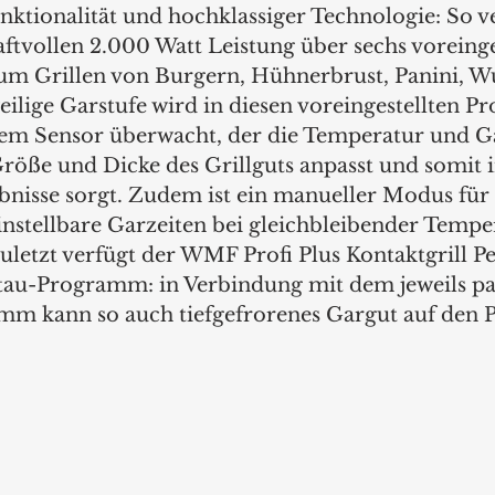
ktionalität und hochklassiger Technologie: So ve
aftvollen 2.000 Watt Leistung über sechs voreinge
 Grillen von Burgern, Hühnerbrust, Panini, Wur
weilige Garstufe wird in diesen voreingestellten 
nem Sensor überwacht, der die Temperatur und Ga
röße und Dicke des Grillguts anpasst und somit 
ebnisse sorgt. Zudem ist ein manueller Modus fü
instellbare Garzeiten bei gleichbleibender Tempe
uletzt verfügt der WMF Profi Plus Kontaktgrill Pe
tau-Programm: in Verbindung mit dem jeweils p
 kann so auch tiefgefrorenes Gargut auf den Pu