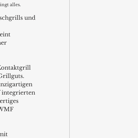
ngt alles.
chgrills und 
eint 
er 
ntaktgrill 
rillguts.
inzigartigen 
integrierten 
rtiges 
 WMF 
mit 