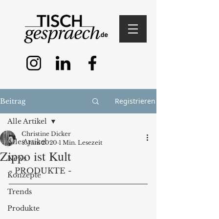
Registrieren
Beitrag
Alle Artikel
Christine Dicker
Alle Artikel
8. Juni 2020
1 Min. Lesezeit
Zippo ist Kult
News
- PRODUKTE - 
Konzepte
Trends
Produkte