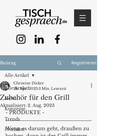
Registrieren
Beitrag
Alle Artikel
Christine Dicker
Alle Artikel
26. Apr. 2023
3 Min. Lesezeit
Zubehör für den Grill
News
Aktualisiert:
2. Aug. 2023
Konzepte
- PRODUKTE - 
Trends
Wenn es darum geht, draußen zu 
Produkte
kochen, dann ist der Grill immer 