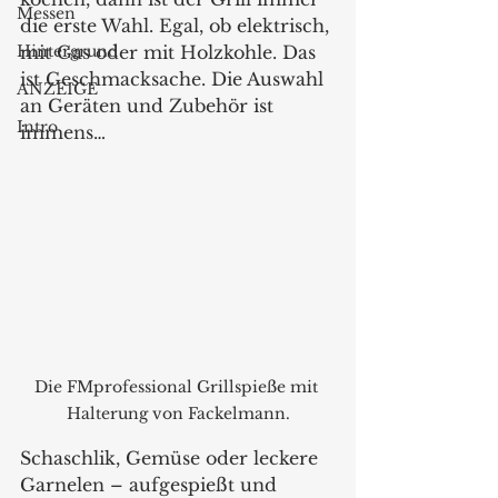
Messen
die erste Wahl. Egal, ob elektrisch, 
Hintergrund
mit Gas oder mit Holzkohle. Das 
ist Geschmacksache. Die Auswahl 
ANZEIGE
an Geräten und Zubehör ist 
Intro
immens… 
Die FMprofessional Grillspieße mit 
Halterung von Fackelmann.
Schaschlik, Gemüse oder leckere 
Garnelen – aufgespießt und 