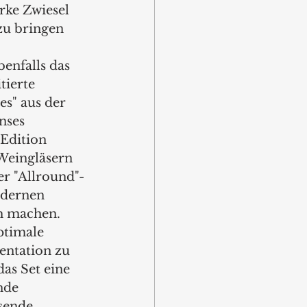
ke Zwiesel 
zu bringen 
enfalls das 
tierte 
es" aus der 
nses 
 Edition 
Weingläsern 
er "Allround"-
dernen 
h machen. 
ptimale 
ntation zu 
as Set eine 
nde 
sende 