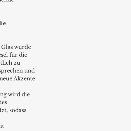
 
ie 
Glas wurde 
el für die 
tlich zu 
nsprechen und 
neue Akzente 
ng wird die 
es 
t, sodass 
t 