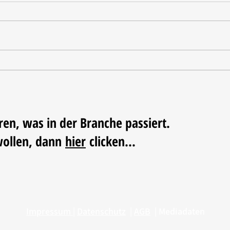
Oxo u
Haeser wird Geschäftsführer
beim BHB
ren, was in der Branche passiert.
wollen, dann
hier
clicken...
Impressum
|
Datenschutz
|
AGB
|
Mediadaten