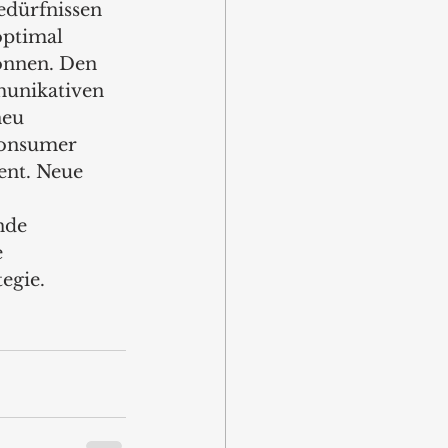
dürfnissen 
ptimal 
önnen. Den 
munikativen 
eu 
Consumer 
nt. Neue 
nde 
 
gie.  