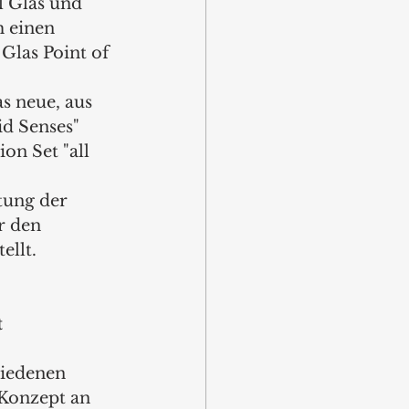
l Glas und 
 einen 
Glas Point of 
s neue, aus 
id Senses" 
on Set "all 
ung der 
r den 
ellt.
t
hiedenen 
Konzept an 