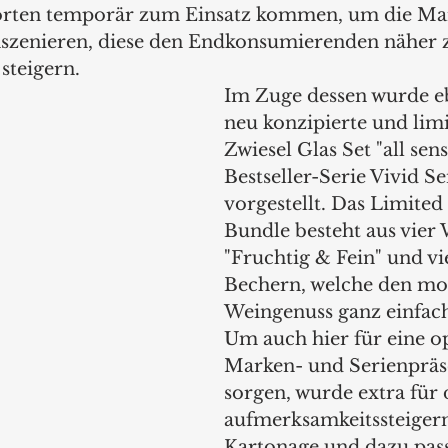
orten temporär zum Einsatz kommen, um die Mar
nszenieren, diese den Endkonsumierenden näher 
steigern.  
Im Zuge dessen wurde eb
neu konzipierte und limi
Zwiesel Glas Set "all sens
Bestseller-Serie Vivid Se
vorgestellt. Das Limited
Bundle besteht aus vier 
"Fruchtig & Fein" und vi
Bechern, welche den mo
Weingenuss ganz einfac
Um auch hier für eine o
Marken- und Serienpräse
sorgen, wurde extra für d
aufmerksamkeitssteiger
Kartonage und dazu pas