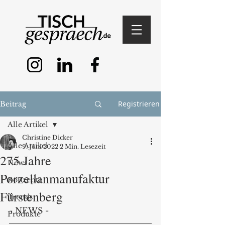
Registrieren
Beitrag
Alle Artikel
Christine Dicker
Alle Artikel
9. Juni 2022
2 Min. Lesezeit
275 Jahre
News
Porzellanmanufaktur
Konzepte
Fürstenberg
Trends
- NEWS - 
Produkte