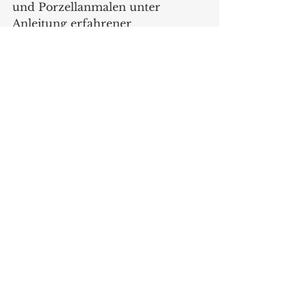
und Porzellanmalen unter 
Anleitung erfahrener 
Mitarbeiter*innen selbst kreativ 
werden. Auf dem Schlosshof 
findet ein buntes Sommerfest mit 
Kulinarik, Live-Musik, 
Mitmachaktionen, Clownerien 
und Walk-Acts statt. 
Neben der Manufaktur und dem 
Porzellanmuseum befindet sich 
auch der Manufaktur 
Werksverkauf auf dem 
Schlossgelände. Auf 600 m² - dem 
größten Fachgeschäft für 
Porzellan von Fürstenberg – 
kann man sich von der gesamten 
aktuellen Kollektion inspirieren 
lassen. Im Rahmen der Bunten 