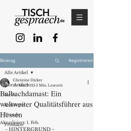
Registrieren
Beitrag
Alle Artikel
Christine Dicker
Alle Artikel
19. Mai 2025
5 Min. Lesezeit
Balbachdamast: Ein
News
weltweiter Qualitätsführer aus
Konzepte
Hessen
Trends
Aktualisiert:
1. Feb.
Produkte
- HINTERGRUND -