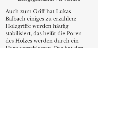
Auch zum Griff hat Lukas 
Balbach einiges zu erzählen: 
Holzgriffe werden häufig 
stabilisiert, das heißt die Poren 
des Holzes werden durch ein 
Harz verschlossen. Das hat den 
Vorteil, dass das Holz nicht mehr 
arbeitet und der Griff Wasser 
abweist. Diese Behandlung wertet 
den Griff auf. Und wie viel 
Rockwell sollte so ein 
Küchenmesser nun haben, frage 
ich Lukas Balbach? „Wir 
erreichen einen Wert von bis zu 
61 HRC, was sehr hart ist. Dann 
ist das Messer noch biegsam, 
bricht aber nicht. Für so ein 
Ergebnis muss man schon sehr 