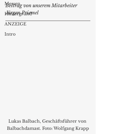
Messen
Beitrag von unserem Mitarbeiter 
Jürgen Priemel
Hintergrund
ANZEIGE
Intro
Lukas Balbach, Geschäftsführer von 
Balbachdamast. Foto: Wolfgang Krapp