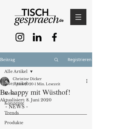
Registrieren
Beitrag
Alle Artikel
Christine Dicker
Alle Artikel
5. Juni 2020
1 Min. Lesezeit
Be happy mit Wüsthof!
News
Aktualisiert:
8. Juni 2020
Konzepte
- NEWS -
Trends
Produkte