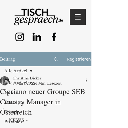
Registrieren
Beitrag
Alle Artikel
Christine Dicker
Alle Artikel
3. März 2022
1 Min. Lesezeit
Cipriano neuer Groupe SEB
News
Country Manager in
Konzepte
Österreich
Trends
- NEWS - 
Produkte