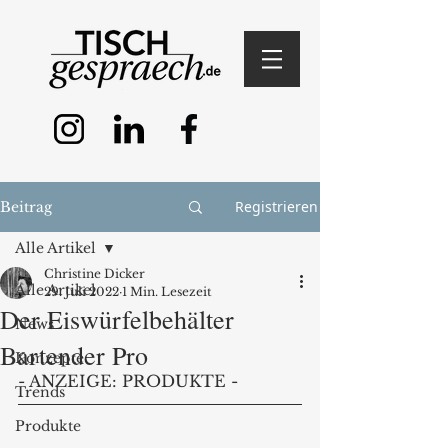
Registrieren
Beitrag
Alle Artikel
Christine Dicker
Alle Artikel
29. Juli 2022
1 Min. Lesezeit
Der Eiswürfelbehälter
News
Bartender Pro
Konzepte
- ANZEIGE: PRODUKTE - 
Trends
Produkte