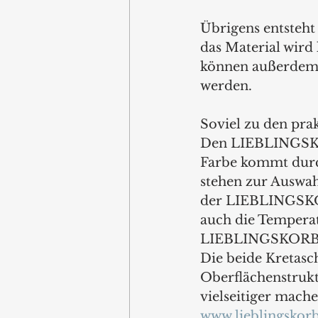
Übrigens entsteht
das Material wir
können außerdem r
werden.
Soviel zu den pr
Den LIEBLINGSKORB
Farbe kommt durch
stehen zur Auswah
der LIEBLINGSKOR
auch die Temperatu
LIEBLINGSKORB zu
Die beide Kretasc
Oberflächenstruk
vielseitiger mache
www.lieblingskor