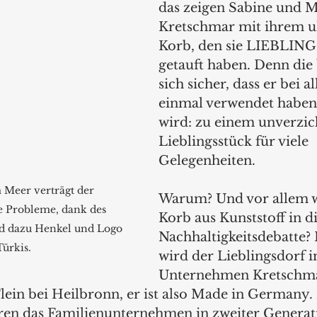
das zeigen Sabine und M
Kretschmar mit ihrem ul
Korb, den sie LIEBLIN
getauft haben. Denn die 
sich sicher, dass er bei al
einmal verwendet haben
wird: zu einem unverzic
Lieblingsstück für viele 
Gelegenheiten.
 Meer verträgt der 
Warum? Und vor allem wi
e Probleme, dank des 
Korb aus Kunststoff in di
nd dazu Henkel und Logo 
Nachhaltigkeitsdebatte? 
Türkis.
wird der Lieblingsdorf i
Unternehmen Kretschm
ein bei Heilbronn, er ist also Made in Germany. 
ren das Familienunternehmen in zweiter Generat