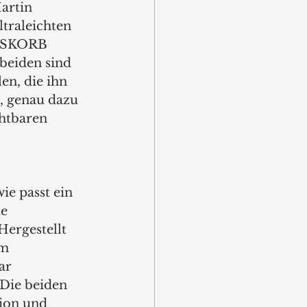
artin 
traleichten 
GSKORB 
beiden sind 
len, die ihn 
, genau dazu 
htbaren 
e passt ein 
e 
Hergestellt 
m 
ar 
Die beiden 
ion und 