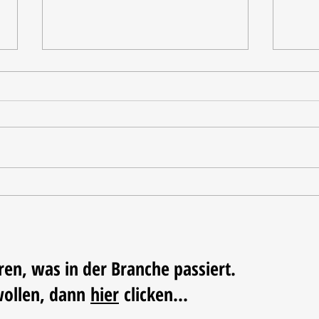
Tischdekoration mit Mehrwert:
Weihn
Stilvolle Akzente mit
LUM
LECHUZA-Pflanzgefäßen
ren, was in der Branche passiert.
wollen, dann
hier
clicken...