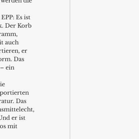
, werden die 
EPP: Es ist 
k. Der Korb 
Gramm, 
t auch 
ieren, er 
Form. Das 
– ein 
ie 
portierten 
ratur. Das 
smittelecht, 
nd er ist 
os mit 