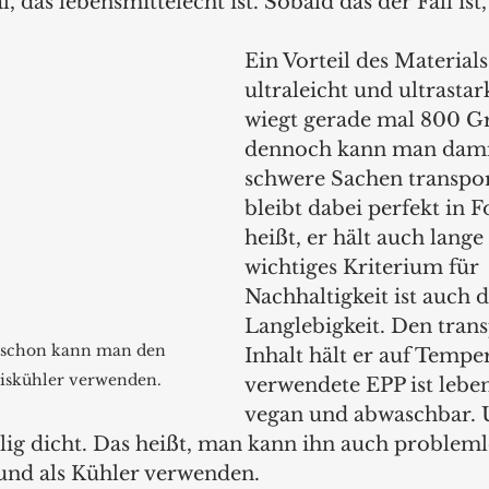
, das lebensmittelecht ist. Sobald das der Fall ist
Ein Vorteil des Materials 
ultraleicht und ultrastar
wiegt gerade mal 800 
dennoch kann man dami
schwere Sachen transport
bleibt dabei perfekt in 
heißt, er hält auch lange 
wichtiges Kriterium für 
Nachhaltigkeit ist auch d
Langlebigkeit. Den trans
d schon kann man den 
Inhalt hält er auf Tempe
Eiskühler verwenden.
verwendete EPP ist leben
vegan und abwaschbar. U
llig dicht. Das heißt, man kann ihn auch probleml
 und als Kühler verwenden. 