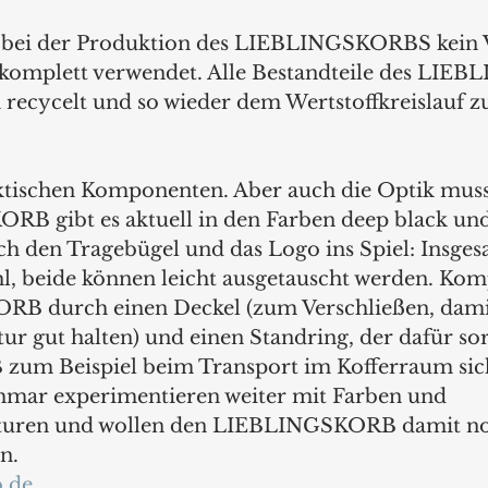
 bei der Produktion des LIEBLINGSKORBS kein V
d komplett verwendet. Alle Bestandteile des LI
ecycelt und so wieder dem Wertstoffkreislauf z
aktischen Komponenten. Aber auch die Optik mus
 gibt es aktuell in den Farben deep black und s
 den Tragebügel und das Logo ins Spiel: Insges
l, beide können leicht ausgetauscht werden. Komp
B durch einen Deckel (zum Verschließen, dami
r gut halten) und einen Standring, der dafür sorg
m Beispiel beim Transport im Kofferraum siche
hmar experimentieren weiter mit Farben und 
turen und wollen den LIEBLINGSKORB damit noc
n. 
b.de