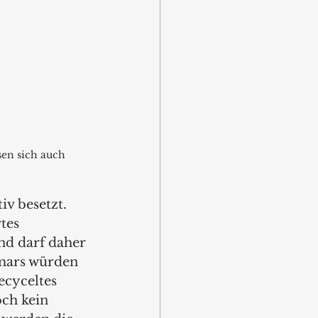
sen sich auch 
v besetzt. 
tes 
nd darf daher 
mars würden 
cyceltes 
ch kein 