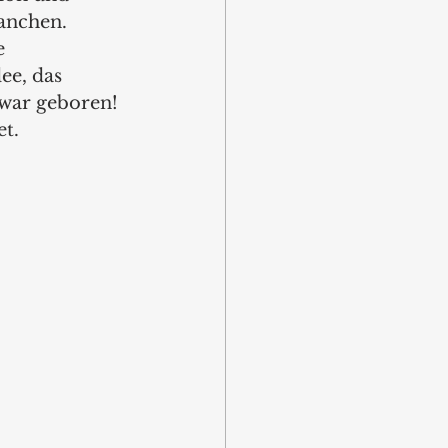
anchen. 
e 
ee, das 
war geboren! 
t.