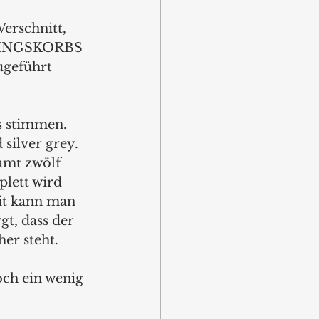
erschnitt, 
EBLINGSKORBS 
ugeführt 
s stimmen. 
ilver grey. 
amt zwölf 
lett wird 
t kann man 
t, dass der 
r steht. 
h ein wenig 