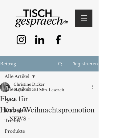
Registrieren
Beitrag
Alle Artikel
Christine Dicker
Alle Artikel
21. Juli 2022
1 Min. Lesezeit
Flyer für
News
Herbst/Weihnachtspromotion
Konzepte
- NEWS - 
Trends
Produkte