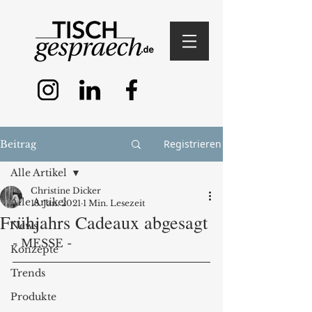
Registrieren
Beitrag
Alle Artikel
Christine Dicker
Alle Artikel
18. Jan. 2021
1 Min. Lesezeit
Frühjahrs Cadeaux abgesagt
News
- MESSE -
Konzepte
Trends
Produkte