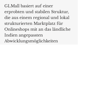
GLMall basiert auf einer 
erprobten und stabilen Struktur, 
die aus einem regional und lokal 
strukturierten Marktplatz für 
Onlineshops mit an das ländliche 
Indien angepassten 
Abwicklungsmöglichkeiten 
entstanden ist. Die GloBra 
Gruppe ist seit mehreren Jahren 
in Indien mit dem dort 
entstandenen Marktplatz tätig 
und hat mit GLMall einen 
solchen für die spezifischen 
Strukturen in Europa entwickelt. 
Über die Österreichische Firma 
GloBra GmbH bietet sie mit 
GLMall nun diesen Marktplatz 
für Onlineshops auch in Europa 