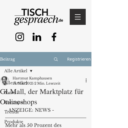
Registrieren
Beitrag
Alle Artikel
Hartmut Kamphausen
Alle Artikel
31. Mai 2021
2 Min. Lesezeit
GLMall, der Marktplatz für
News
Onlineshops
Konzepte
- ANZEIGE: NEWS -
Trends
Produkte
Mehr als 50 Prozent des 