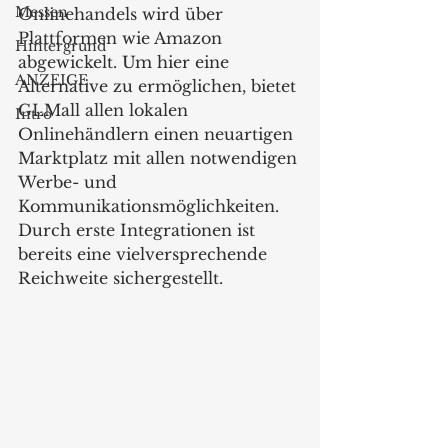
Messen
Onlinehandels wird über 
Plattformen wie Amazon 
Hintergrund
abgewickelt. Um hier eine 
ANZEIGE
Alternative zu ermöglichen, bietet 
GLMall allen lokalen 
Intro
Onlinehändlern einen neuartigen 
Marktplatz mit allen notwendigen 
Werbe- und 
Kommunikationsmöglichkeiten. 
Durch erste Integrationen ist 
bereits eine vielversprechende 
Reichweite sichergestellt.