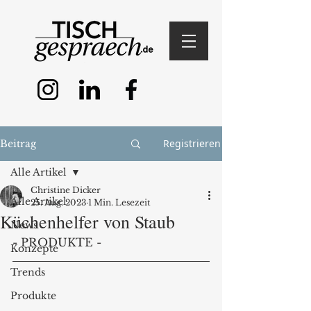
Registrieren
Beitrag
Alle Artikel
Christine Dicker
Alle Artikel
25. Aug. 2023
1 Min. Lesezeit
Küchenhelfer von Staub
News
- PRODUKTE - 
Konzepte
Trends
Produkte