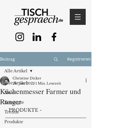
Registrieren
Beitrag
Alle Artikel
Christine Dicker
Alle Artikel
26. Jan. 2022
1 Min. Lesezeit
Küchenmesser Farmer und
News
Ranger
Konzepte
- PRODUKTE - 
Trends
Produkte