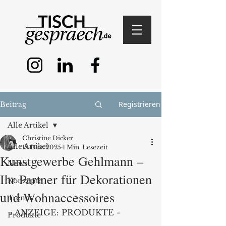
Registrieren
Beitrag
Alle Artikel
Christine Dicker
Alle Artikel
17. Dez. 2025
1 Min. Lesezeit
Kunstgewerbe Gehlmann –
News
Ihr Partner für Dekorationen
Konzepte
und Wohnaccessoires
Trends
- ANZEIGE: PRODUKTE -
Produkte