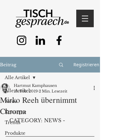
Registrieren
Beitrag
Alle Artikel
Hartmut Kamphausen
Alle Artikel
19. Feb. 2019
2 Min. Lesezeit
Mirko Reeh übernimmt
News
Chroma
Konzepte
- CATEGORY: NEWS -
Trends
Produkte