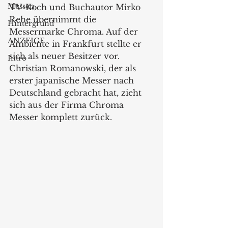
Messen
TV-Koch und Buchautor Mirko 
Rehe übernimmt die 
Hintergrund
Messermarke Chroma. Auf der 
ANZEIGE
Ambiente in Frankfurt stellte er 
sich als neuer Besitzer vor. 
Intro
Christian Romanowski, der als 
erster japanische Messer nach 
Deutschland gebracht hat, zieht 
sich aus der Firma Chroma 
Messer komplett zurück.