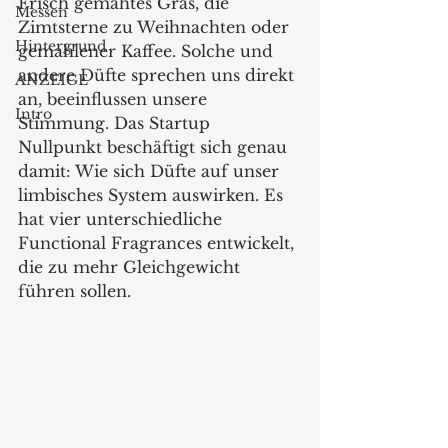
Frisch gemähtes Gras, die 
Messen
Zimtsterne zu Weihnachten oder  
Hintergrund
gemahlener Kaffee. Solche und 
andere Düfte sprechen uns direkt 
ANZEIGE
an, beeinflussen unsere 
Intro
Stimmung. Das Startup 
Nullpunkt beschäftigt sich genau 
damit: Wie sich Düfte auf unser 
limbisches System auswirken. Es 
hat vier unterschiedliche 
Functional Fragrances entwickelt, 
die zu mehr Gleichgewicht 
führen sollen. 