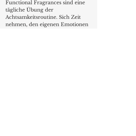
Functional Fragrances sind eine 
tägliche Übung der 
Achtsamkeitsroutine. Sich Zeit 
nehmen, den eigenen Emotionen 
bewusst zu werden, den 
passenden Duft für diese Gefühle 
zu wählen, tief ein- und 
auszuatmen. Nullpunkt verfolgt 
die Mission, Wellbeing und 
Mindfulness als Routine in 
unseren Alltag zu integrieren. 
https://nullpunkt.co/
Produkte