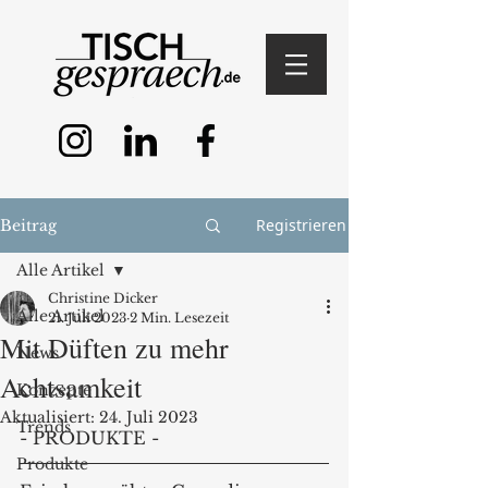
Registrieren
Beitrag
Alle Artikel
Christine Dicker
Alle Artikel
21. Juli 2023
2 Min. Lesezeit
Mit Düften zu mehr
News
Achtsamkeit
Konzepte
Aktualisiert:
24. Juli 2023
Trends
- PRODUKTE - 
Produkte