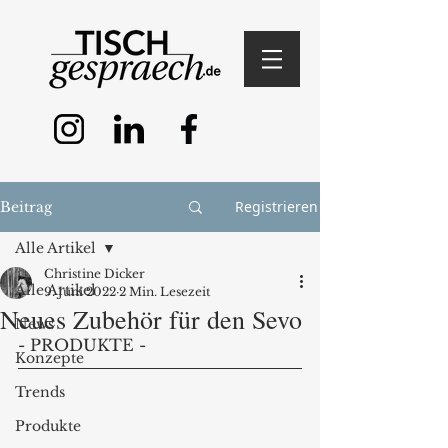
Registrieren
Beitrag
Alle Artikel
Christine Dicker
Alle Artikel
9. Juni 2022
2 Min. Lesezeit
Neues Zubehör für den Sevo
News
- PRODUKTE - 
Konzepte
Trends
Produkte