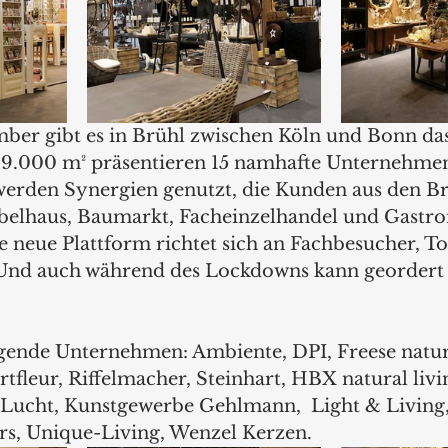
mber gibt es in Brühl zwischen Köln und Bonn d
 9.000 m² präsentieren 15 namhafte Unternehmen
werden Synergien genutzt, die Kunden aus den B
belhaus, Baumarkt, Facheinzelhandel und Gastro
neue Plattform richtet sich an Fachbesucher, To
 Und auch während des Lockdowns kann geordert
lgende Unternehmen: Ambiente, DPI, Freese natur
tfleur, Riffelmacher, Steinhart, HBX natural livi
Lucht, Kunstgewerbe Gehlmann,  Light & Living
s, Unique-Living, Wenzel Kerzen.