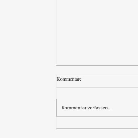
Kommentare
Kommentar verfassen...
Villeroy & Boch erhält SBTi-
Validierung für Net-Zero-Ziel