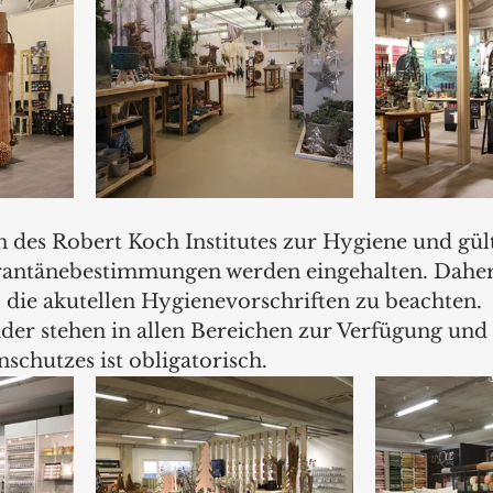
 
des Robert Koch Institutes zur Hygiene und gül
rantänebestimmungen werden eingehalten. Daher 
 die akutellen Hygienevorschriften zu beachten. 
der stehen in allen Bereichen zur Verfügung und
schutzes ist obligatorisch.