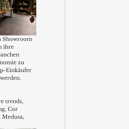
as Showroom 
 ihre 
ranchen 
nomie zu 
p-Einkäufer 
 werden.
e trends, 
ng, Cor 
, Medusa, 