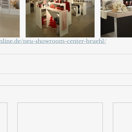
online.de/neu-showroom-center-bruehl/