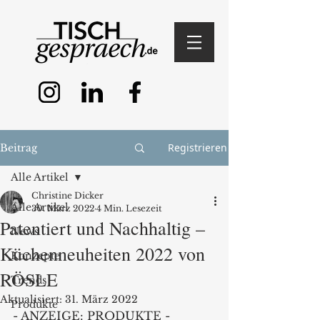
Registrieren
Beitrag
Alle Artikel
Christine Dicker
Alle Artikel
30. März 2022
4 Min. Lesezeit
Patentiert und Nachhaltig –
News
Küchenneuheiten 2022 von
Konzepte
RÖSLE
Trends
Aktualisiert:
31. März 2022
Produkte
- ANZEIGE: PRODUKTE - 