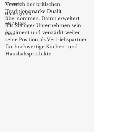
Messen
Vertrieb der britischen 
Traditionsmarke Dualit 
Hintergrund
übernommen. Damit erweitert 
ANZEIGE
das Solinger Unternehmen sein 
Sortiment und verstärkt weiter 
Intro
seine Position als Vertriebspartner 
für hochwertige Küchen- und 
Haushaltsprodukte.