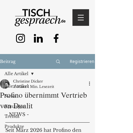
Registrieren
Beitrag
Alle Artikel
Christine Dicker
Alle Artikel
3. März
1 Min. Lesezeit
Profino übernimmt Vertrieb
News
von Dualit
Konzepte
- NEWS -
Trends
Produkte
Seit März 2026 hat Profino den 