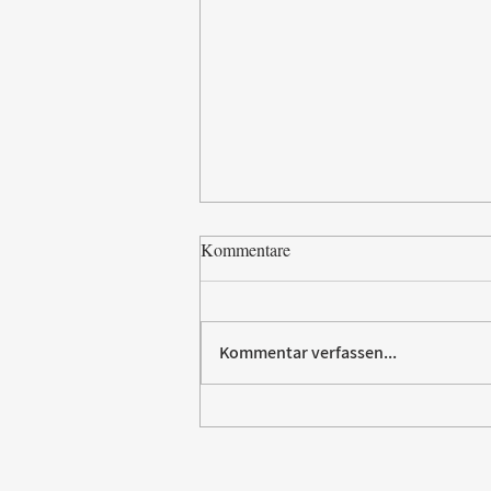
Kommentare
Kommentar verfassen...
Paw Patrol erobert die
Backstube – sichern Sie sich
jetzt Ihre Kollektion!