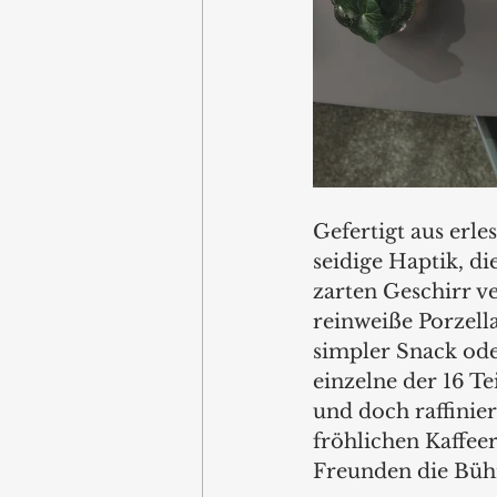
Gefertigt aus erl
seidige Haptik, d
zarten Geschirr ve
reinweiße Porzella
simpler Snack oder
einzelne der 16 Te
und doch raffinie
fröhlichen Kaffee
Freunden die Bühn