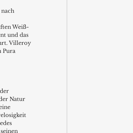
 nach 
 
ften Weiß- 
nt und das 
t. Villeroy 
n Pura 
der 
der Natur 
eine 
losigkeit 
jedes 
seinen 