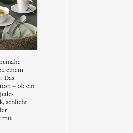
beinahe 
zu einem 
. Das 
tion – ob ein 
Jedes 
, schlicht 
der 
 mit 