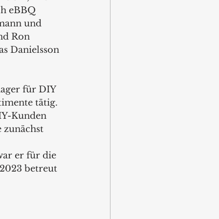
ich eBBQ 
hmann und 
nd Ron 
as Danielsson 
ager für DIY 
mente tätig. 
DIY-Kunden 
 zunächst 
 
r er für die 
 2023 betreut 