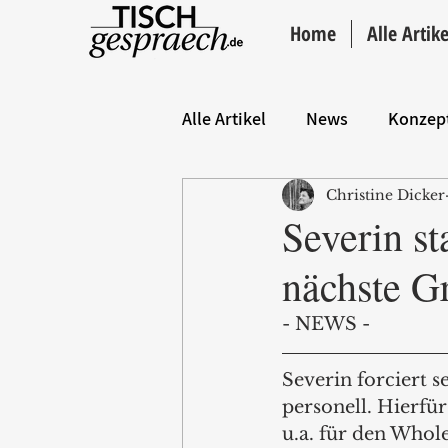
Home
Alle Artike
Alle Artikel
News
Konzep
Christine Dicker
Hintergrund
ANZEIGE
Severin st
nächste Gr
- NEWS - 
Severin forciert s
personell. Hierfü
u.a. für den Whol