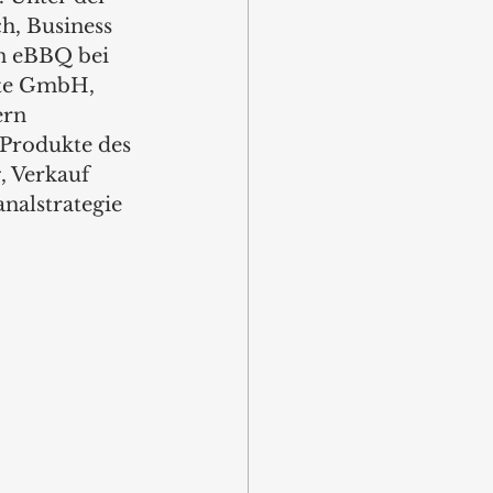
, Business 
 eBBQ bei 
äte GmbH, 
rn 
Produkte des 
 Verkauf 
nalstrategie 