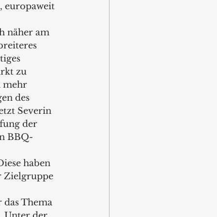
, europaweit 
ch näher am 
reiteres 
tiges 
rkt zu 
h mehr 
gen des 
tzt Severin 
efung der 
en BBQ-
Diese haben 
r Zielgruppe 
r das Thema 
 Unter der 