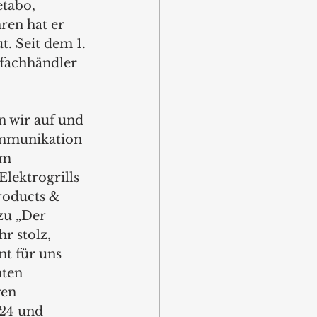
tabo, 
ren hat er 
. Seit dem 1. 
lfachhändler 
ommunikation 
im 
lektrogrills 
roducts & 
zu „Der 
r stolz, 
 für uns 
ten 
en 
024 und 