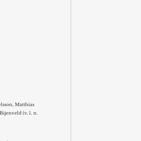
sson, Matthias 
enveld (v. l. n. 