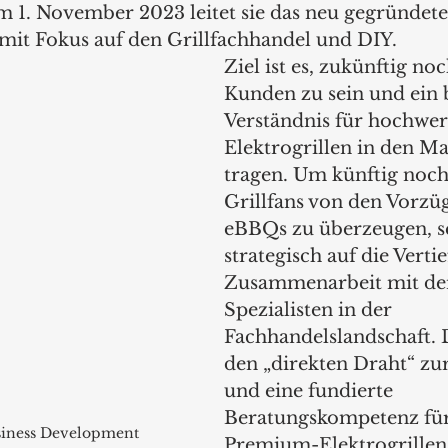
m 1. November 2023 leitet sie das neu gegründete
 mit Fokus auf den Grillfachhandel und DIY. 
Ziel ist es, zukünftig no
Kunden zu sein und ein b
Verständnis für hochwer
Elektrogrillen in den Ma
tragen. Um künftig noc
Grillfans von den Vorzü
eBBQs zu überzeugen, se
strategisch auf die Verti
Zusammenarbeit mit d
Spezialisten in der 
Fachhandelslandschaft. 
den „direkten Draht“ zu
und eine fundierte 
Beratungskompetenz fü
siness Development 
Premium-Elektrogrillen.