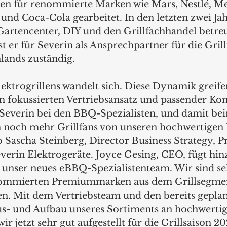
en für renommierte Marken wie Mars, Nestlé, Me
nd Coca-Cola gearbeitet. In den letzten zwei Jah
Gartencenter, DIY und den Grillfachhandel betreut
 er für Severin als Ansprechpartner für die Gril
lands zuständig.
m fokussierten Vertriebsansatz und passender K
n Severin bei den BBQ-Spezialisten, und damit be
och mehr Grillfans von unseren hochwertigen E
o Sascha Steinberg, Director Business Strategy, P
verin Elektrogeräte. Joyce Gesing, CEO, fügt hin
t unser neues eBBQ-Spezialistenteam. Wir sind seh
ommierten Premiummarken aus dem Grillsegment
. Mit dem Vertriebsteam und den bereits geplan
s- und Aufbau unseres Sortiments an hochwertig
wir jetzt sehr gut aufgestellt für die Grillsaison 2