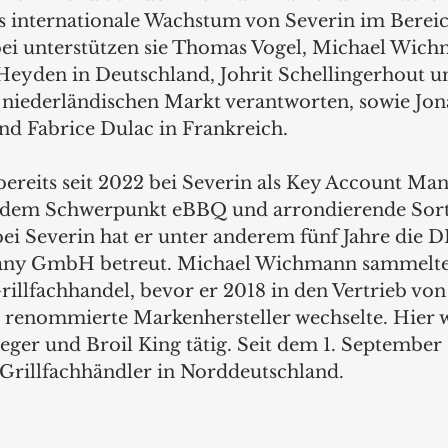
as internationale Wachstum von Severin im Bere
bei unterstützen sie Thomas Vogel, Michael Wic
Heyden in Deutschland, Johrit Schellingerhout u
n niederländischen Markt verantworten, sowie Jon
nd Fabrice Dulac in Frankreich.
bereits seit 2022 bei Severin als Key Account Man
dem Schwerpunkt eBBQ und arrondierende Sorti
bei Severin hat er unter anderem fünf Jahre die 
any GmbH betreut. Michael Wichmann sammelte
illfachhandel, bevor er 2018 in den Vertrieb von
 renommierte Markenhersteller wechselte. Hier wa
aeger und Broil King tätig. Seit dem 1. September
e Grillfachhändler in Norddeutschland.