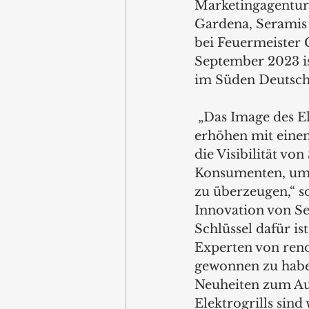
Marketingagentur
Gardena, Seramis u
bei Feuermeister 
September 2023 ist
im Süden Deutsch
 „Das Image des Elektrogrillens wandelt sich. Diese Dynamik greifen wir auf und 
erhöhen mit eine
die Visibilität vo
Konsumenten, um n
zu überzeugen,“ s
Innovation von Se
Schlüssel dafür is
Experten von ren
gewonnen zu haben
Neuheiten zum Au
Elektrogrills sind 