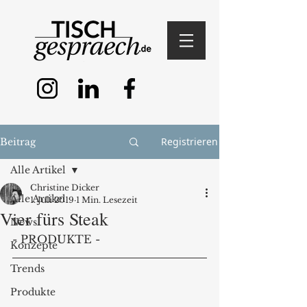
Registrieren
Beitrag
Alle Artikel
Christine Dicker
Alle Artikel
1. Juli 2019
1 Min. Lesezeit
Vier fürs Steak
News
- PRODUKTE -
Konzepte
Trends
Produkte