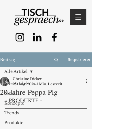
Registrieren
Beitrag
Alle Artikel
Christine Dicker
Alle Artikel
25. Aug. 2024
1 Min. Lesezeit
20 Jahre Peppa Pig
News
- PRODUKTE -
Konzepte
Trends
Produkte