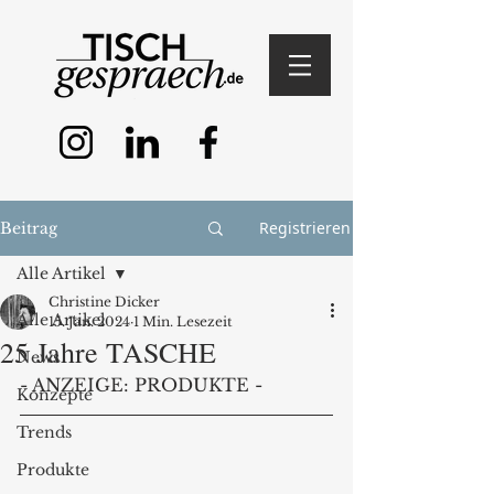
Registrieren
Beitrag
Alle Artikel
Christine Dicker
Alle Artikel
15. Jan. 2024
1 Min. Lesezeit
25 Jahre TASCHE
News
- ANZEIGE: PRODUKTE -
Konzepte
Trends
Produkte